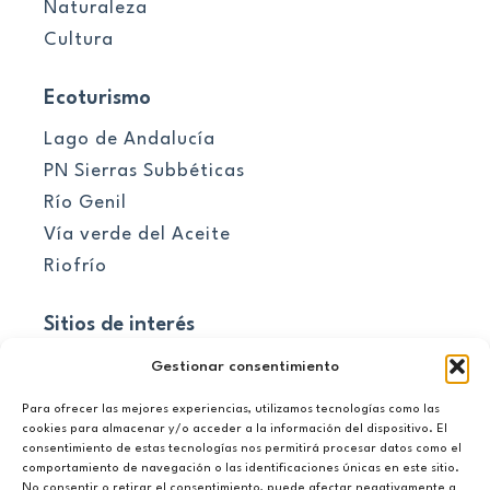
Naturaleza
Cultura
Ecoturismo
Lago de Andalucía
PN Sierras Subbéticas
Río Genil
Vía verde del Aceite
Riofrío
Sitios de interés
Pueblos
Gestionar consentimiento
Para ofrecer las mejores experiencias, utilizamos tecnologías como las
El embalse
cookies para almacenar y/o acceder a la información del dispositivo. El
consentimiento de estas tecnologías nos permitirá procesar datos como el
Información útil
comportamiento de navegación o las identificaciones únicas en este sitio.
No consentir o retirar el consentimiento, puede afectar negativamente a