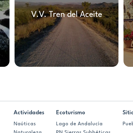
V.V. Tren del Aceite
Actividades
Ecoturismo
Siti
Naúticas
Lago de Andalucía
Pue
Naturaleza
PN Sierras Subbéticas