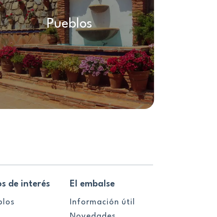
Pueblos
os de interés
El embalse
blos
Información útil
Novedades