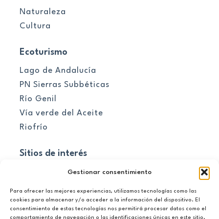
Naturaleza
Cultura
Ecoturismo
Lago de Andalucía
PN Sierras Subbéticas
Río Genil
Vía verde del Aceite
Riofrío
Sitios de interés
Pueblos
Gestionar consentimiento
Para ofrecer las mejores experiencias, utilizamos tecnologías como las
El embalse
cookies para almacenar y/o acceder a la información del dispositivo. El
consentimiento de estas tecnologías nos permitirá procesar datos como el
Información útil
comportamiento de navegación o las identificaciones únicas en este sitio.