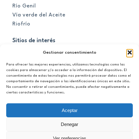
Río Genil
Vía verde del Aceite
Riofrío
Sitios de interés
Pueblos
Gestionar consentimiento
Para ofrecer las mejores experiencias, utilizamos tecnologías como las
El embalse
cookies para almacenar y/o acceder a la información del dispositivo. El
consentimiento de estas tecnologías nos permitirá procesar datos como el
Información útil
comportamiento de navegación o las identificaciones únicas en este sitio.
No consentir o retirar el consentimiento, puede afectar negativamente a
Novedades
ciertas características y funciones.
Área privada
Aceptar
+34 657 964 725
Denegar
enlagodeandalucia@gmail.com
Ver preferencias